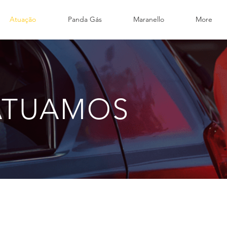
Atuação
Panda Gás
Maranello
More
ATUAMOS