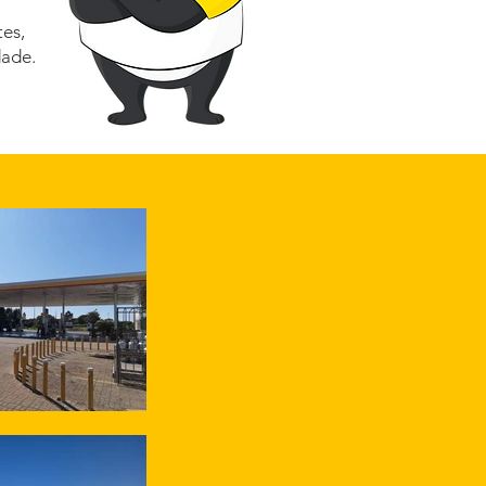
es,
dade.